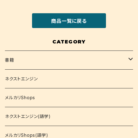
商品一覧に戻る
CATEGORY
書籍
関西大学テキスト
ネクストエンジン
就活
メルカリShops
資格
ネクストエンジン(語学)
コミック
メルカリShops(語学)