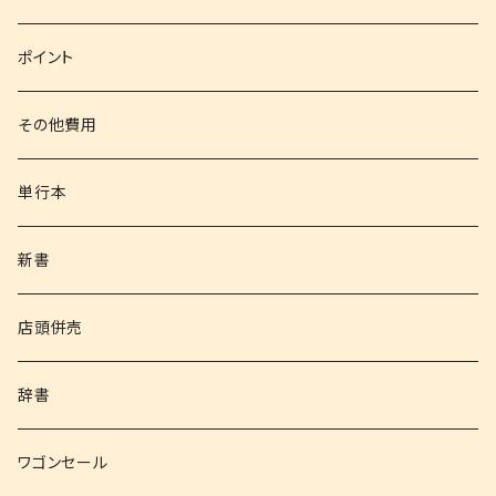
文庫
ポイント
その他書籍
その他費用
書籍以外
単行本
新書
店頭併売
辞書
ワゴンセール