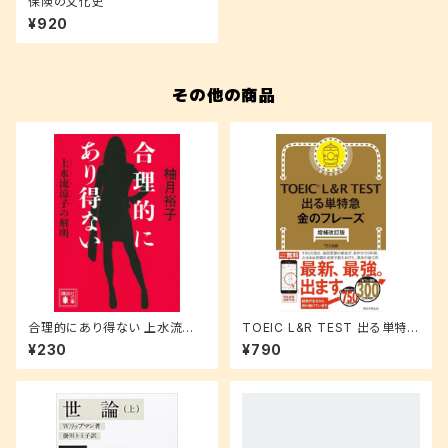
保険の文化史
¥920
その他の商品
合理的にあり得ない 上水流涼
TOEIC L&R TEST 出る単特急
子の解明 (講談社文庫 ゆ 9-1)
金のフレーズ(増補改訂版)
¥230
¥790