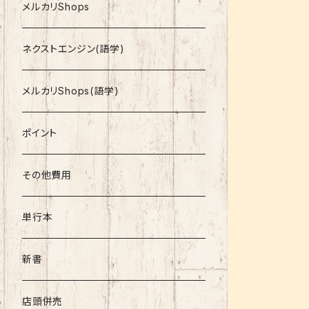
就活
メルカリShops
資格
ネクストエンジン(語学)
コミック
メルカリShops(語学)
文庫
ポイント
その他書籍
その他費用
書籍以外
単行本
新書
店頭併売