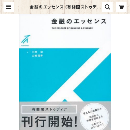
金融のエッセンス (有斐閣ストゥディ
ア) | マイブックス関大前店(店頭受取
オーダー用)