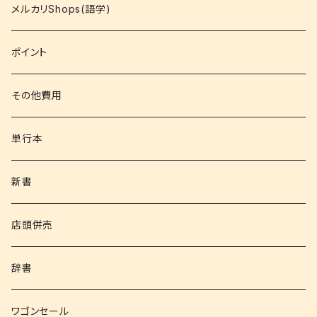
コミック
メルカリShops(語学)
文庫
ポイント
その他書籍
その他費用
書籍以外
単行本
新書
店頭併売
辞書
ワゴンセール