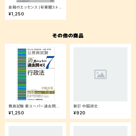
金融のエッセンス (有斐閣ストゥ
ディア)
¥1,250
その他の商品
務員試験 新スーパー過去問ゼ
新訂 中国詩文
ミ 7 行政法
¥1,250
¥920