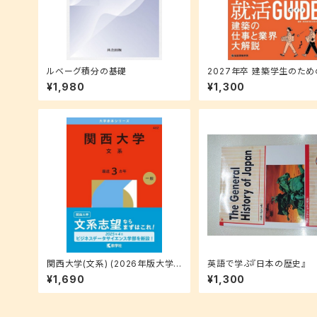
ルベーグ積分の基礎
2027年卒 建築学生のた
ガイド
¥1,980
¥1,300
関西大学(文系) (2026年版大学
英語で学ぶ『日本の歴史』
赤本シリーズ)
¥1,690
¥1,300