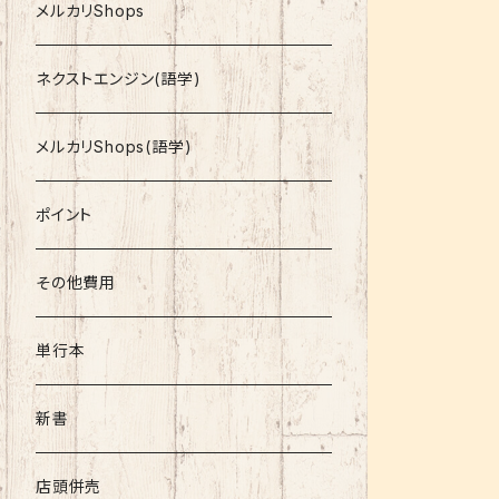
就活
メルカリShops
資格
ネクストエンジン(語学)
コミック
メルカリShops(語学)
文庫
ポイント
その他書籍
その他費用
書籍以外
単行本
新書
店頭併売