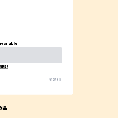
available
方向け
通報する
商品