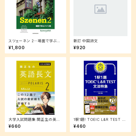
スツェーネン 2―場面で学ぶド
新訂 中国詩文
イツ語 コンパクト
¥1,800
¥920
大学入試問題集 関正生の英語
1駅1題! TOEIC L&R TEST 文
長文ポラリス 2 (応用レベル)
法特急
¥660
¥460