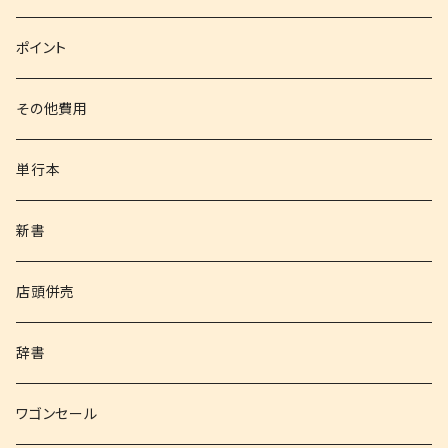
文庫
ポイント
その他書籍
その他費用
書籍以外
単行本
新書
店頭併売
辞書
ワゴンセール