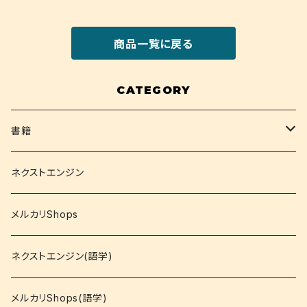
商品一覧に戻る
CATEGORY
書籍
関西大学テキスト
ネクストエンジン
就活
メルカリShops
資格
ネクストエンジン(語学)
コミック
メルカリShops(語学)