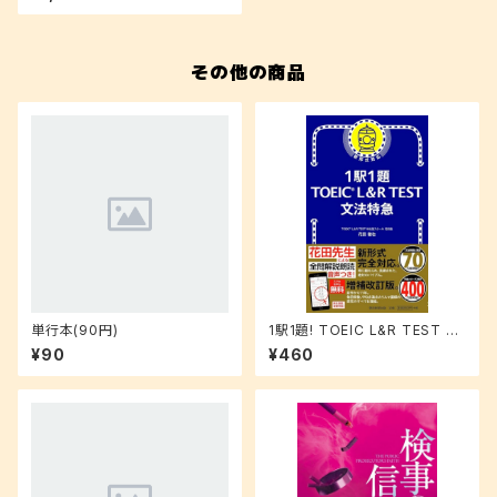
その他の商品
単行本(90円)
1駅1題! TOEIC L&R TEST 文
法特急
¥90
¥460