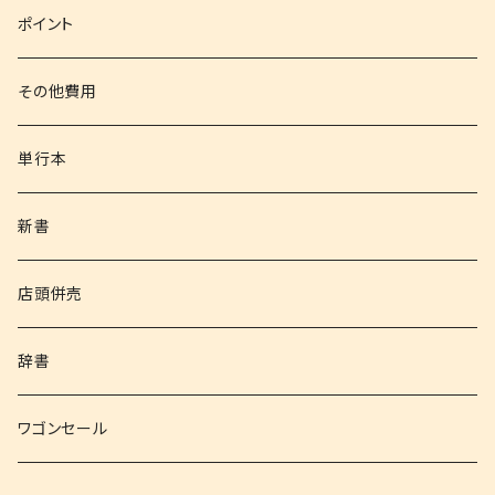
文庫
ポイント
その他書籍
その他費用
書籍以外
単行本
新書
店頭併売
辞書
ワゴンセール