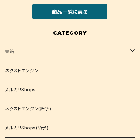
商品一覧に戻る
CATEGORY
書籍
関西大学テキスト
ネクストエンジン
就活
メルカリShops
資格
ネクストエンジン(語学)
コミック
メルカリShops(語学)