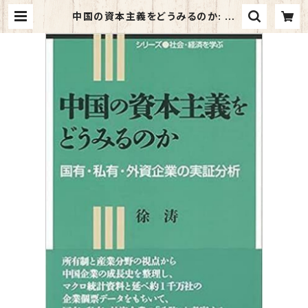
中国の資本主義をどうみるのか: 国
有・私有・外資企業の実証分析 (シリ
ーズ社会・経済を学ぶ) | マイブックス
関大前店(店頭受取オーダー用)