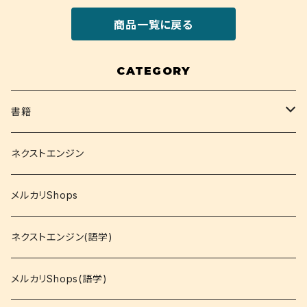
商品一覧に戻る
CATEGORY
書籍
関西大学テキスト
ネクストエンジン
就活
メルカリShops
資格
ネクストエンジン(語学)
コミック
メルカリShops(語学)