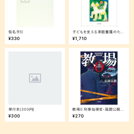
仮名手引
子どもを支える家庭養護のため
の里親ソーシャルワーク
¥330
¥1,710
単行本(300円)
教場0 刑事指導官・風間公親
(小学館文庫 な 17-4)
¥300
¥270