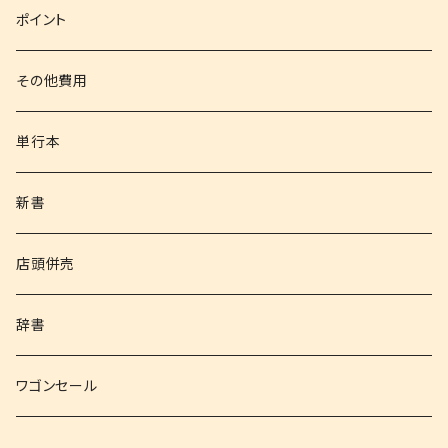
文庫
ポイント
その他書籍
その他費用
書籍以外
単行本
新書
店頭併売
辞書
ワゴンセール