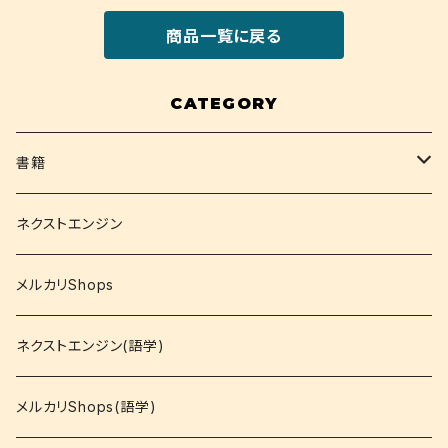
商品一覧に戻る
CATEGORY
書籍
関西大学テキスト
ネクストエンジン
就活
メルカリShops
資格
ネクストエンジン(語学)
コミック
メルカリShops(語学)