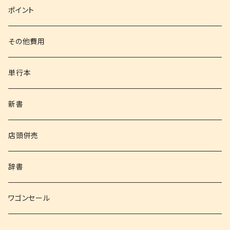
文庫
ポイント
その他書籍
その他費用
書籍以外
単行本
新書
店頭併売
辞書
ワゴンセール