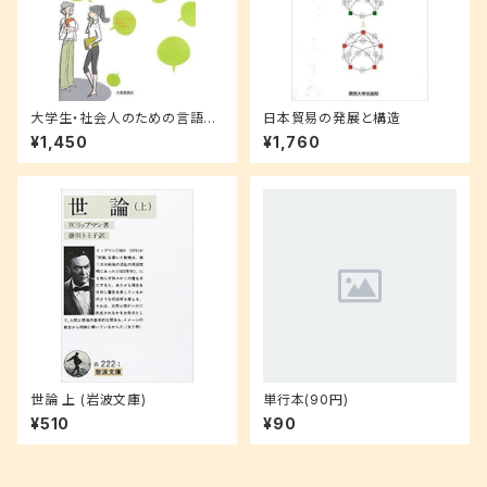
大学生・社会人のための言語技
日本貿易の発展と構造
術トレーニング
¥1,450
¥1,760
世論 上 (岩波文庫)
単行本(90円)
¥510
¥90