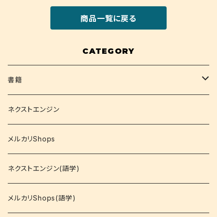
商品一覧に戻る
CATEGORY
書籍
関西大学テキスト
ネクストエンジン
就活
メルカリShops
資格
ネクストエンジン(語学)
コミック
メルカリShops(語学)