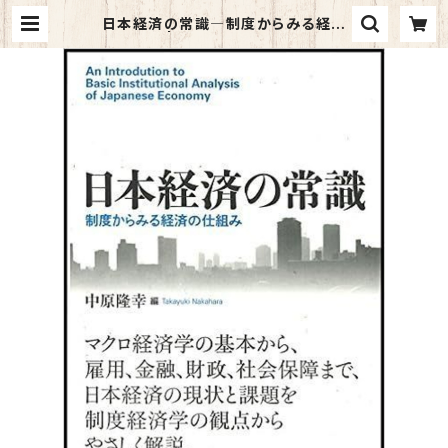
日本経済の常識―制度からみる経済
の仕組み | マイブックス関大前店(店
頭受取オーダー用)