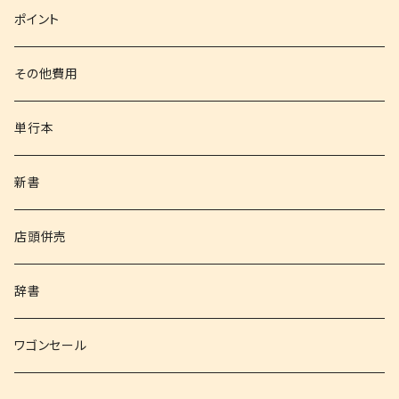
文庫
ポイント
その他書籍
その他費用
書籍以外
単行本
新書
店頭併売
辞書
ワゴンセール