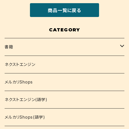
商品一覧に戻る
CATEGORY
書籍
関西大学テキスト
ネクストエンジン
就活
メルカリShops
資格
ネクストエンジン(語学)
コミック
メルカリShops(語学)