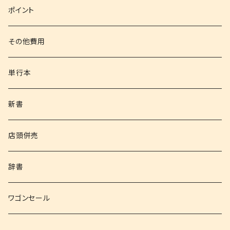
文庫
ポイント
その他書籍
その他費用
書籍以外
単行本
新書
店頭併売
辞書
ワゴンセール