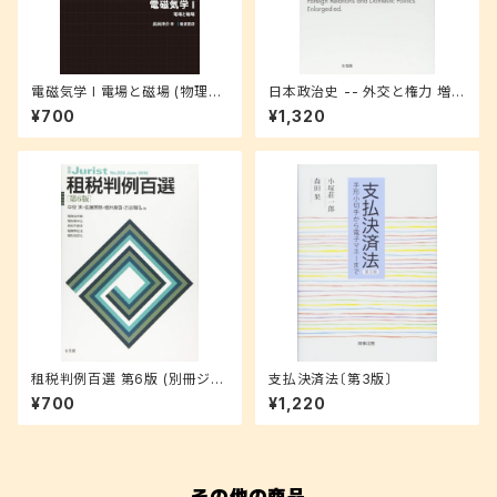
電磁気学 I 電場と磁場 (物理入
日本政治史 -- 外交と権力 増補
門コース 3)
版
¥700
¥1,320
租税判例百選 第6版 (別冊ジュ
支払決済法〔第3版〕
リスト228号)
¥700
¥1,220
その他の商品