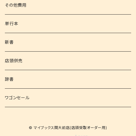
その他書籍
その他費用
書籍以外
単行本
新書
店頭併売
辞書
ワゴンセール
© マイブックス関大前店(店頭受取オーダー用)