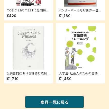
TOEIC L&R TEST 5分間特急
バンクーバーはなぜ世界一住み
超集中リスニング (TOEIC TES
やすい都市なのか (叢書・地球
¥420
¥1,180
T 特急シリーズ)
発見)
公共部門における評価と統制
大学生・社会人のための言語技
(ガバナンスと評価)
術トレーニング
¥1,710
¥1,450
商品一覧に戻る