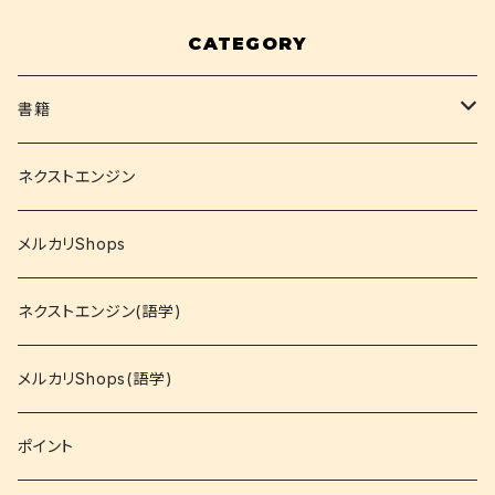
CATEGORY
書籍
関西大学テキスト
ネクストエンジン
就活
メルカリShops
資格
ネクストエンジン(語学)
コミック
メルカリShops(語学)
文庫
ポイント