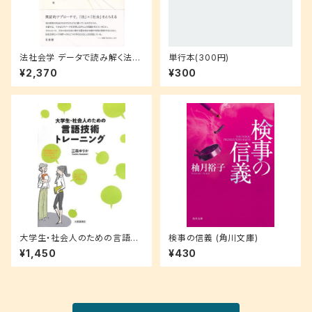
法社会学 データで読み解く法と
単行本(300円)
社会
¥2,370
¥300
大学生・社会人のための言語技
検事の信義 (角川文庫)
術トレーニング
¥1,450
¥430