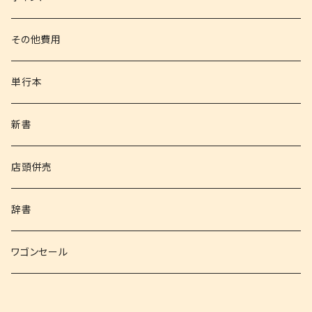
その他書籍
その他費用
書籍以外
単行本
新書
店頭併売
辞書
ワゴンセール