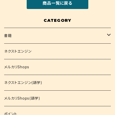
商品一覧に戻る
CATEGORY
書籍
関西大学テキスト
ネクストエンジン
就活
メルカリShops
資格
ネクストエンジン(語学)
コミック
メルカリShops(語学)
文庫
ポイント