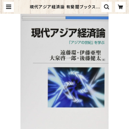
現代アジア経済論 有斐閣ブックス |
マイブックス関大前店(店頭受取オー
ダー用)