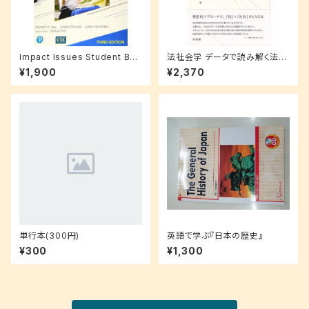
Impact Issues Student Boo
法社会学 データで読み解く法と
k with Online Code Level 1
社会
¥1,900
¥2,370
単行本(300円)
英語で学ぶ『日本の歴史』
¥300
¥1,300