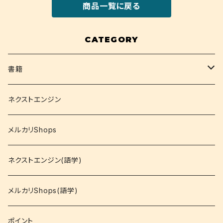
商品一覧に戻る
CATEGORY
書籍
関西大学テキスト
ネクストエンジン
就活
メルカリShops
資格
ネクストエンジン(語学)
コミック
メルカリShops(語学)
文庫
ポイント