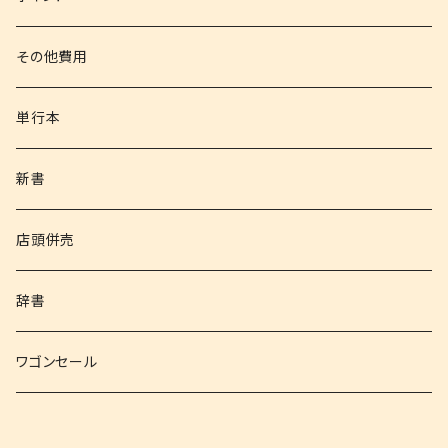
その他書籍
その他費用
書籍以外
単行本
新書
店頭併売
辞書
ワゴンセール