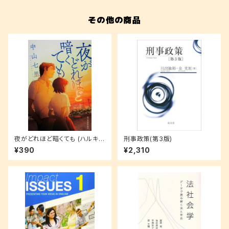
その他の商品
夜がどれほど暗くても (ハルキ文
刑事政策(第3版)
庫 な 21-1)
¥390
¥2,310