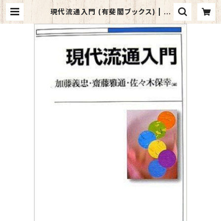
現代流通入門 (有斐閣ブックス) | マ
イブックス関大前店(店頭受取オーダ
ー用)