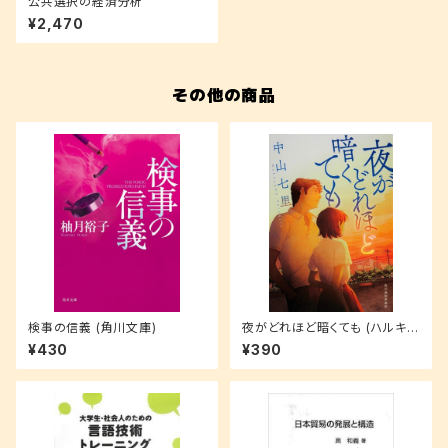
公共選択の経済分析
¥2,470
その他の商品
検事の信義 (角川文庫)
夜がどれほど暗くても (ハルキ文
庫 な 21-1)
¥430
¥390