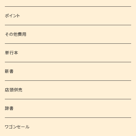
文庫
ポイント
その他書籍
その他費用
書籍以外
単行本
新書
店頭併売
辞書
ワゴンセール