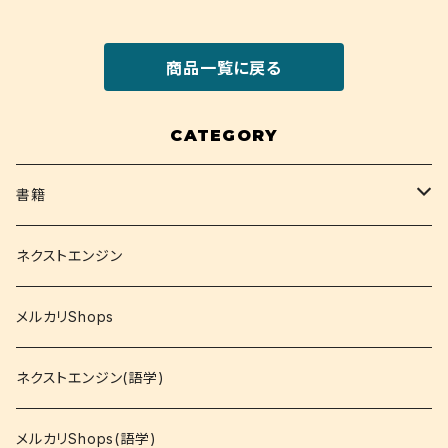
商品一覧に戻る
CATEGORY
書籍
関西大学テキスト
ネクストエンジン
就活
メルカリShops
資格
ネクストエンジン(語学)
コミック
メルカリShops(語学)