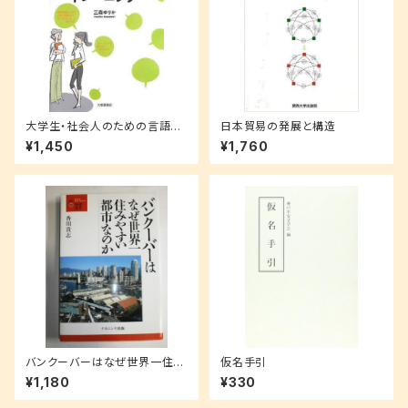
大学生・社会人のための言語技
日本貿易の発展と構造
術トレーニング
¥1,450
¥1,760
バンクーバーはなぜ世界一住み
仮名手引
やすい都市なのか (叢書・地球
¥1,180
¥330
発見)