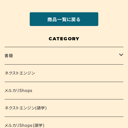
商品一覧に戻る
CATEGORY
書籍
関西大学テキスト
ネクストエンジン
就活
メルカリShops
資格
ネクストエンジン(語学)
コミック
メルカリShops(語学)