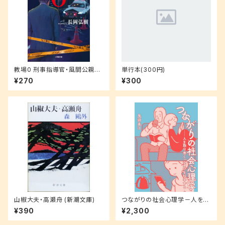
教場0 刑事指導官・風間公親
単行本(300円)
(小学館文庫 な 17-4)
¥270
¥300
山椒大夫・高瀬舟 (新潮文庫)
つながりの社会心理学－人を取
り巻く「空気」を科学する
¥390
¥2,300