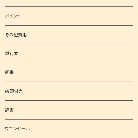
文庫
ポイント
その他書籍
その他費用
書籍以外
単行本
新書
店頭併売
辞書
ワゴンセール