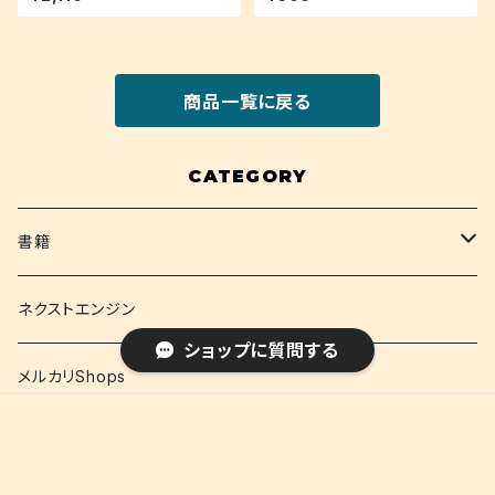
商品一覧に戻る
CATEGORY
書籍
関西大学テキスト
ネクストエンジン
ショップに質問する
就活
メルカリShops
¥100
販売開始のお知らせを希望する
再入荷のお知らせを希望する
コミュニティ加入
種類を選択する
年齢確認
Sold out
資格
ネクストエンジン(語学)
SOLD OUT
0