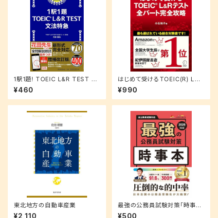
1駅1題! TOEIC L&R TEST 文
はじめて受けるTOEIC(R) L&R
法特急
テスト 全パート完全攻略
¥460
¥990
東北地方の自動車産業
最強の公務員試験対策「時事
本」2026年度版
¥2,110
¥500