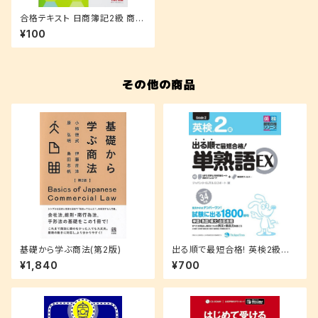
合格テキスト 日商簿記2級 商業
簿記 Ver.12.0 (よくわかる簿記
¥100
シリーズ)
その他の商品
基礎から学ぶ商法(第2版)
出る順で最短合格! 英検2級単
熟語EX
¥1,840
¥700