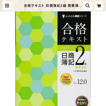
合格テキスト 日商簿記2級 商業簿記
Ver.12.0 (よくわかる簿記シリーズ)
| マイブックス関大前店(店頭受取オ
ーダー用)