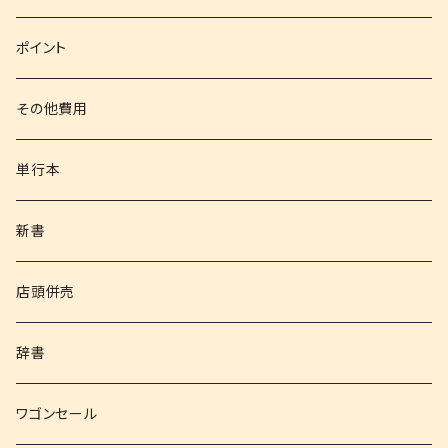
文庫
ポイント
その他書籍
その他費用
書籍以外
単行本
新書
店頭併売
辞書
ワゴンセール