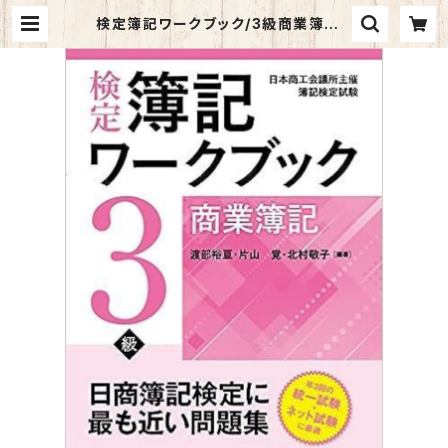
検定簿記ワークブック/3級商業簿記 |
マイブックス関大前店(店頭受取オー
ダー用)