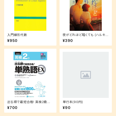
入門線形代数
夜がどれほど暗くても (ハルキ文
庫 な 21-1)
¥950
¥390
出る順で最短合格! 英検2級単
単行本(90円)
熟語EX
¥700
¥90