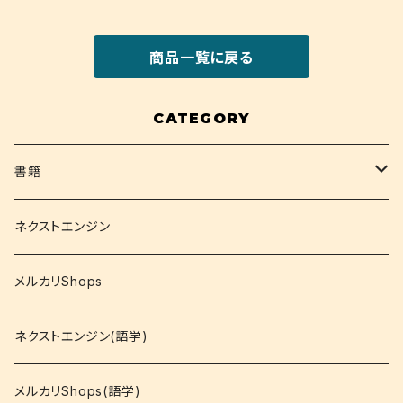
商品一覧に戻る
CATEGORY
書籍
関西大学テキスト
ネクストエンジン
就活
メルカリShops
資格
ネクストエンジン(語学)
コミック
メルカリShops(語学)