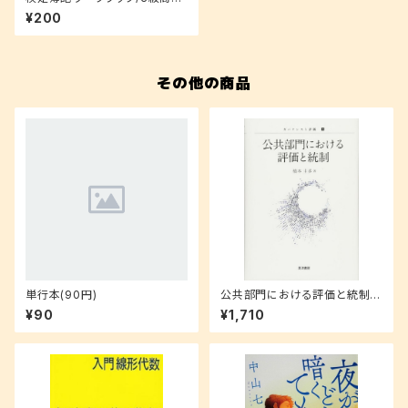
簿記
¥200
その他の商品
単行本(90円)
公共部門における評価と統制
(ガバナンスと評価)
¥90
¥1,710