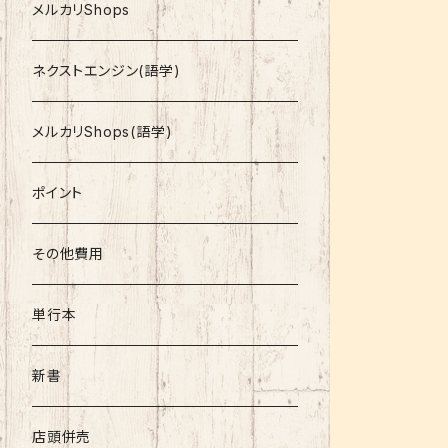
就活
メルカリShops
資格
ネクストエンジン(語学)
コミック
メルカリShops(語学)
文庫
ポイント
その他書籍
その他費用
書籍以外
単行本
新書
店頭併売