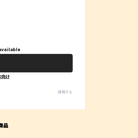
available
方向け
通報する
商品