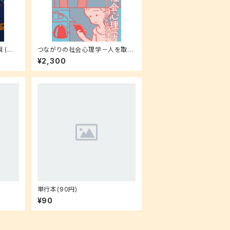
 (小
つながりの社会心理学－人を取り
巻く「空気」を科学する
¥2,300
単行本(90円)
¥90