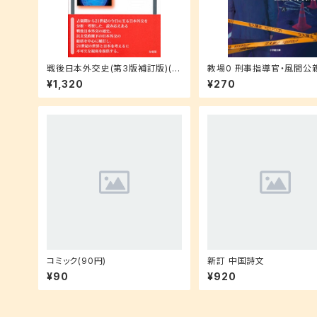
戦後日本外交史(第3版補訂版)(有
教場0 刑事指導官・風間公親
斐閣アルマ)
学館文庫 な 17-4)
¥1,320
¥270
コミック(90円)
新訂 中国詩文
¥90
¥920