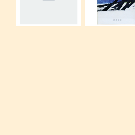
単行本(300円)
山椒大夫・高瀬舟 (新潮文庫
¥300
¥390
単行本(500円)
Impact Issues Student
with Online Code Level
¥500
¥1,900