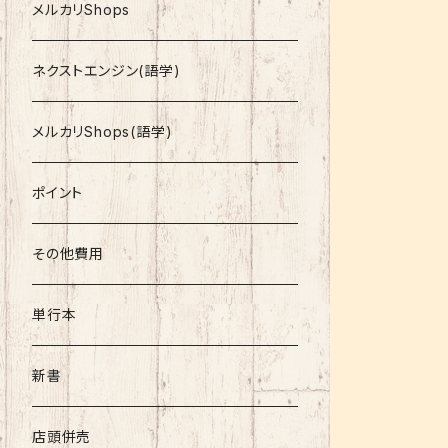
就活
メルカリShops
資格
ネクストエンジン(語学)
コミック
メルカリShops(語学)
文庫
ポイント
その他書籍
その他費用
書籍以外
単行本
新書
店頭併売