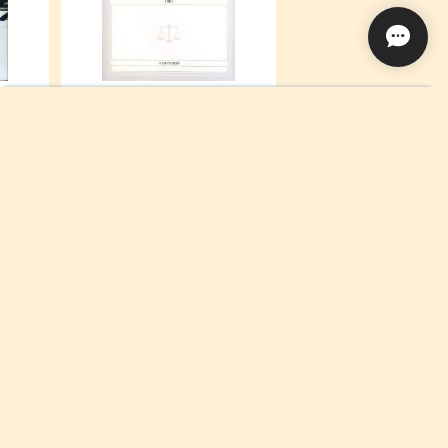
)
税法[新装版]
¥2,310
Add to cart
¥1,200
 Book
1駅1題! TOEIC L&R TEST 文法
 1
特急
¥460