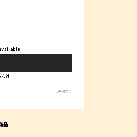
available
方向け
通報する
商品