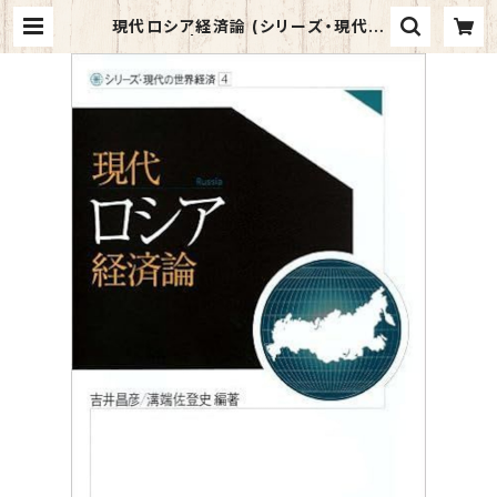
現代ロシア経済論 (シリーズ・現代の
世界経済) | マイブックス関大前店(店
頭受取オーダー用)