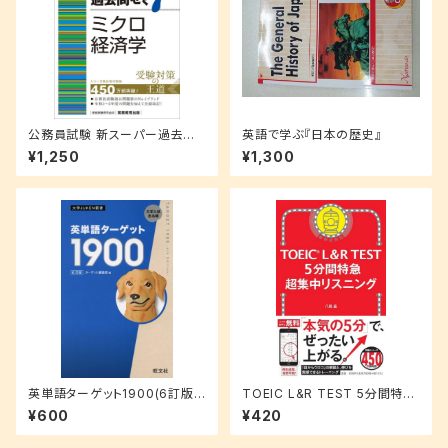
公務員試験 新スーパー過去問
英語で学ぶ『日本の歴史』
ゼミ7 ミクロ経済学
¥1,250
¥1,300
英単語ターゲット1900(6訂版)
TOEIC L&R TEST 5分間特急
(大学JUKEN新書)
超集中リスニング (TOEIC TES
¥600
¥420
T 特急シリーズ)