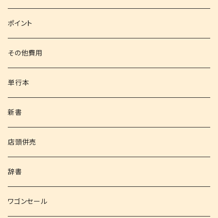
文庫
ポイント
その他書籍
その他費用
書籍以外
単行本
新書
店頭併売
辞書
ワゴンセール