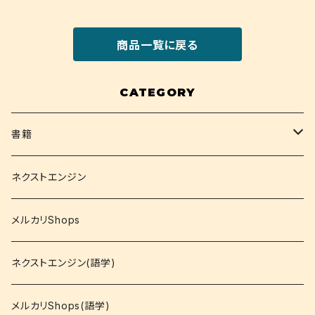
商品一覧に戻る
CATEGORY
書籍
関西大学テキスト
ネクストエンジン
就活
メルカリShops
資格
ネクストエンジン(語学)
コミック
メルカリShops(語学)