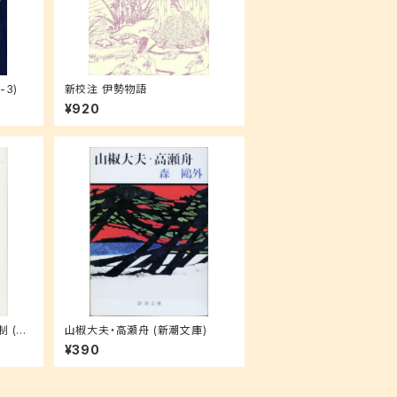
-3)
新校注 伊勢物語
¥920
 (ガ
山椒大夫・高瀬舟 (新潮文庫)
¥390