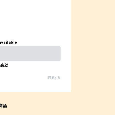
available
方向け
通報する
商品