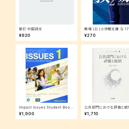
新訂 中国詩文
教場 (2) (小学館文庫 な 17
¥920
¥270
Impact Issues Student Book
公共部門における評価と統制
with Online Code Level 1
バナンスと評価)
¥1,900
¥1,710