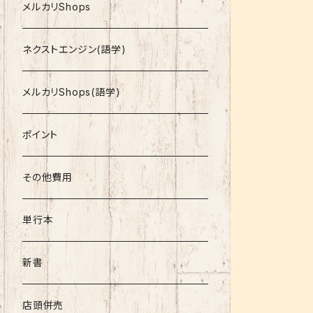
就活
メルカリShops
資格
ネクストエンジン(語学)
コミック
メルカリShops(語学)
文庫
ポイント
その他書籍
その他費用
書籍以外
単行本
新書
店頭併売