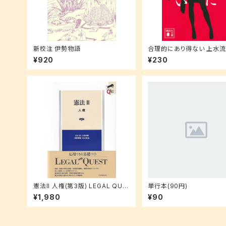
新校注 伊勢物語
合理的にあり得ない 上水
の解明 (講談社文庫 ゆ 9-1
¥920
¥230
憲法II 人権(第3版) LEGAL QUE
単行本(90円)
ST
¥1,980
¥90