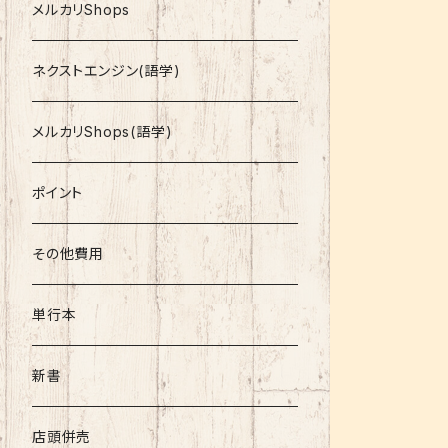
就活
メルカリShops
資格
ネクストエンジン(語学)
コミック
メルカリShops(語学)
文庫
ポイント
その他書籍
その他費用
書籍以外
単行本
新書
店頭併売