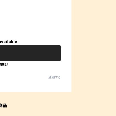
available
方向け
通報する
商品