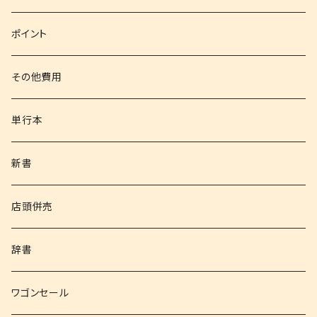
文庫
ポイント
その他書籍
その他費用
書籍以外
単行本
新書
店頭併売
辞書
ワゴンセール