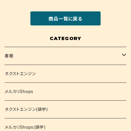
商品一覧に戻る
CATEGORY
書籍
関西大学テキスト
ネクストエンジン
就活
メルカリShops
資格
ネクストエンジン(語学)
コミック
メルカリShops(語学)