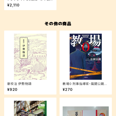
経済発展
¥2,110
その他の商品
新校注 伊勢物語
教場0 刑事指導官・風間公親
(小学館文庫 な 17-4)
¥920
¥270