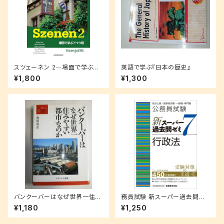
スツェーネン 2―場面で学ぶド
英語で学ぶ『日本の歴史』
イツ語 コンパクト
¥1,800
¥1,300
バンクーバーはなぜ世界一住み
務員試験 新スーパー過去問ゼ
やすい都市なのか (叢書・地球
ミ 7 行政法
¥1,180
¥1,250
発見)