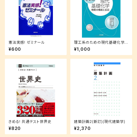
憲法実感! ゼミナール
理工系のための現代基礎化学
―物質の構成と反応
¥600
¥1,000
きめる! 共通テスト世界史
建築計画2(新訂)(現代建築学)
¥820
¥2,370