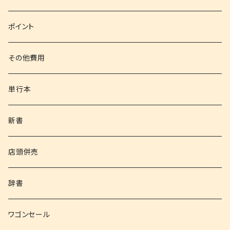
文庫
ポイント
その他書籍
その他費用
書籍以外
単行本
新書
店頭併売
辞書
ワゴンセール