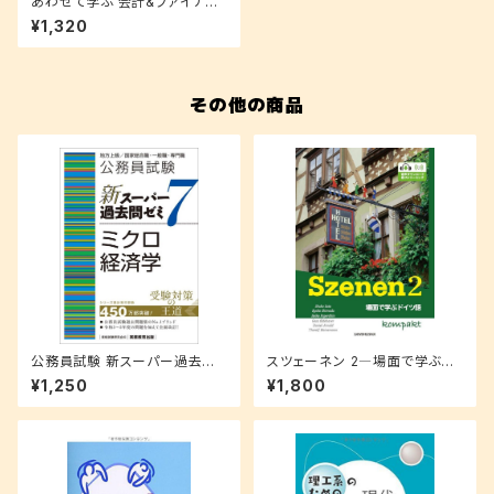
あわせて学ぶ 会計&ファイナン
ス入門講座
¥1,320
その他の商品
公務員試験 新スーパー過去問
スツェーネン 2―場面で学ぶド
ゼミ7 ミクロ経済学
イツ語 コンパクト
¥1,250
¥1,800