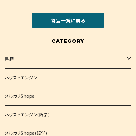
商品一覧に戻る
CATEGORY
書籍
関西大学テキスト
ネクストエンジン
就活
メルカリShops
資格
ネクストエンジン(語学)
コミック
メルカリShops(語学)