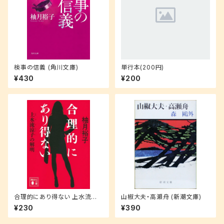
検事の信義 (角川文庫)
単行本(200円)
¥430
¥200
合理的にあり得ない 上水流涼
山椒大夫・高瀬舟 (新潮文庫)
子の解明 (講談社文庫 ゆ 9-1)
¥230
¥390