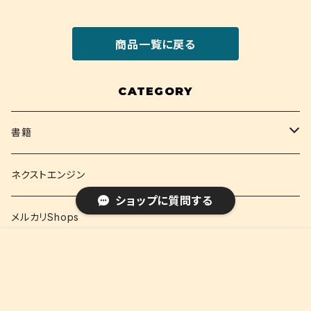
商品一覧に戻る
CATEGORY
書籍
関西大学テキスト
ネクストエンジン
ショップに質問する
就活
メルカリShops
販売開始のお知らせを希望する
再入荷のお知らせを希望する
コミュニティ加入
種類を選択する
年齢確認
¥1,840
Add to cart
資格
ネクストエンジン(語学)
0
キーワードから探す
コミック
メルカリShops(語学)