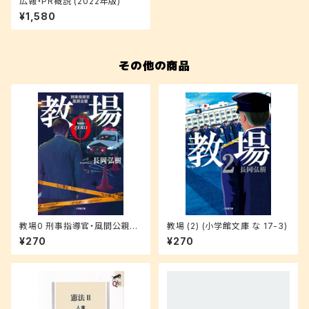
広報・PR概説 (2022年版)
¥1,580
その他の商品
教場0 刑事指導官・風間公親
教場 (2) (小学館文庫 な 17-3)
(小学館文庫 な 17-4)
¥270
¥270