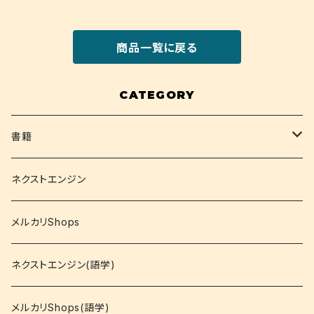
商品一覧に戻る
CATEGORY
書籍
関西大学テキスト
ネクストエンジン
就活
メルカリShops
資格
ネクストエンジン(語学)
コミック
メルカリShops(語学)