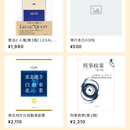
憲法II 人権(第3版) LEGAL QU
単行本(500円)
EST
¥1,980
¥500
東北地方の自動車産業
刑事政策(第3版)
¥2,110
¥2,310