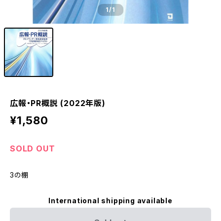
1
/1
広報・PR概説 (2022年版)
¥1,580
SOLD OUT
3の棚
International shipping available