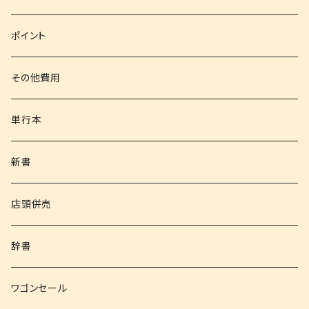
文庫
ポイント
その他書籍
その他費用
書籍以外
単行本
新書
店頭併売
辞書
ワゴンセール