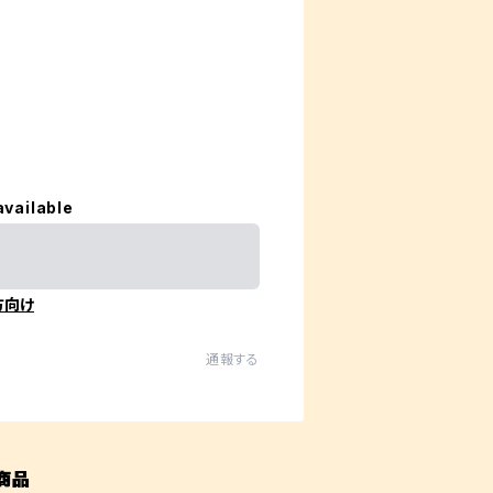
available
方向け
通報する
商品