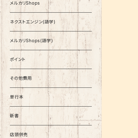
就活
メルカリShops
資格
ネクストエンジン(語学)
コミック
メルカリShops(語学)
文庫
ポイント
その他書籍
その他費用
書籍以外
単行本
新書
店頭併売