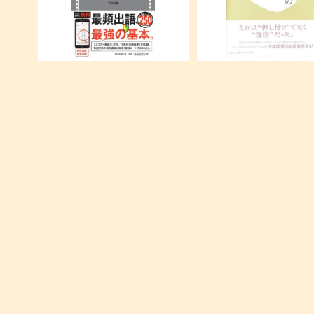
TOEIC L&R TEST 出る単特急
世界史の中の日本国憲法 
銀のフレーズ
主義の史的展開を踏まえて
¥580
¥600
合理的にあり得ない 上水流涼子
新訂 中国詩文
の解明 (講談社文庫 ゆ 9-1)
¥230
¥920