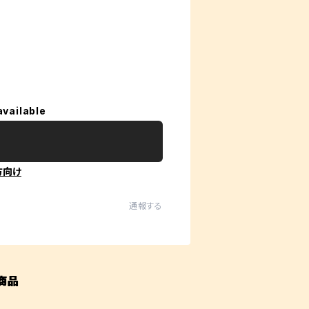
available
方向け
通報する
商品