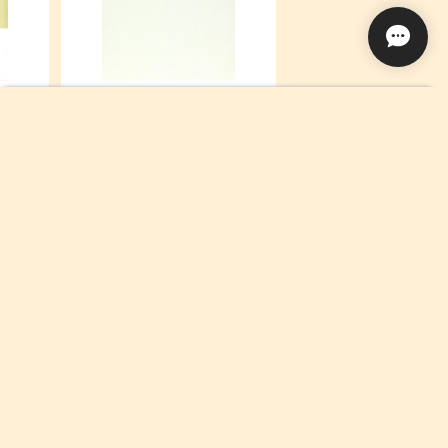
立憲
仮名手引
¥1,100
Add to cart
¥330
GTEC(R)総合対策ガイドブック
¥700