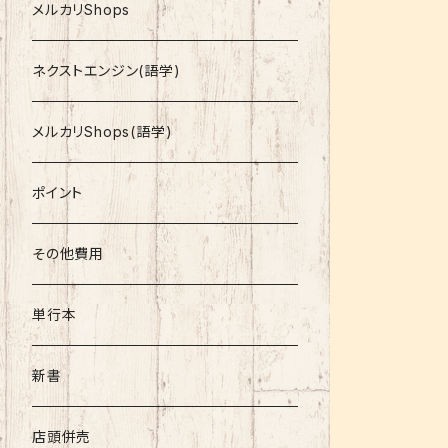
就活
メルカリShops
資格
ネクストエンジン(語学)
コミック
メルカリShops(語学)
文庫
ポイント
その他書籍
その他費用
書籍以外
単行本
新書
店頭併売