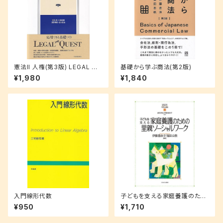
憲法II 人権(第3版) LEGAL QU
基礎から学ぶ商法(第2版)
EST
¥1,980
¥1,840
入門線形代数
子どもを支える家庭養護のため
の里親ソーシャルワーク
¥950
¥1,710