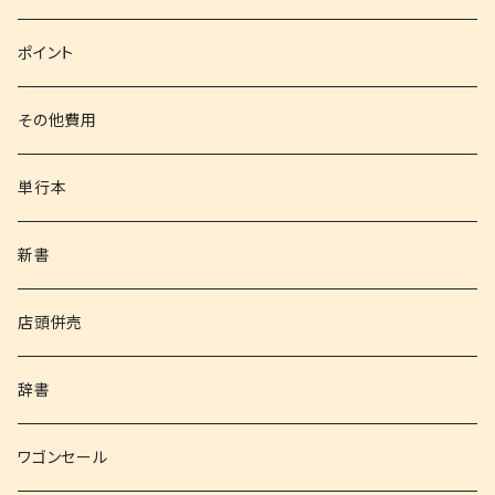
文庫
ポイント
その他書籍
その他費用
書籍以外
単行本
新書
店頭併売
辞書
ワゴンセール