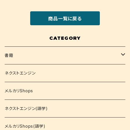
商品一覧に戻る
CATEGORY
書籍
関西大学テキスト
ネクストエンジン
就活
メルカリShops
資格
ネクストエンジン(語学)
コミック
メルカリShops(語学)