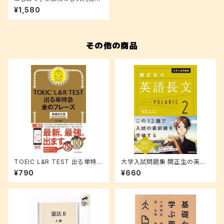
版)
¥1,580
その他の商品
TOEIC L&R TEST 出る単特急
大学入試問題集 関正生の英語
金のフレーズ(増補改訂版)
長文ポラリス 2 (応用レベル)
¥790
¥660