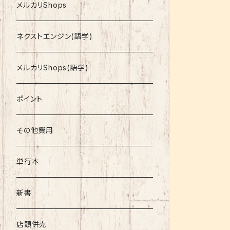
就活
メルカリShops
資格
ネクストエンジン(語学)
コミック
メルカリShops(語学)
文庫
ポイント
その他書籍
その他費用
書籍以外
単行本
新書
店頭併売