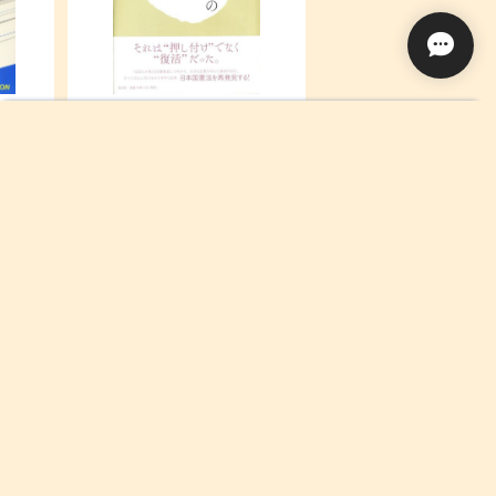
 Book
世界史の中の日本国憲法 立憲
¥930
 1
主義の史的展開を踏まえて
¥600
Sold out
SOLD OUT
バンクーバーはなぜ世界一住みや
すい都市なのか (叢書・地球発見)
¥1,180