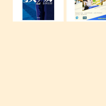
教場 (2) (小学館文庫 な 17-3)
Impact Issues Student
with Online Code Level
¥270
¥1,900
単行本(300円)
単行本(90円)
¥300
¥90