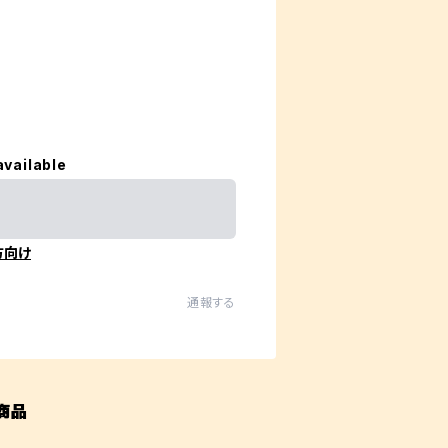
available
方向け
通報する
商品