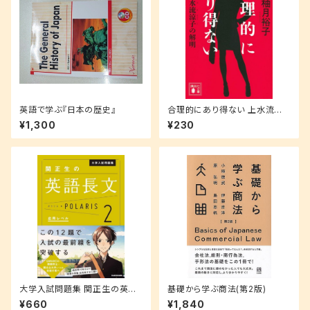
英語で学ぶ『日本の歴史』
合理的にあり得ない 上水流涼
子の解明 (講談社文庫 ゆ 9-1)
¥1,300
¥230
大学入試問題集 関正生の英語
基礎から学ぶ商法(第2版)
長文ポラリス 2 (応用レベル)
¥660
¥1,840