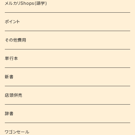
コミック
メルカリShops(語学)
文庫
ポイント
その他書籍
その他費用
書籍以外
単行本
新書
店頭併売
辞書
ワゴンセール