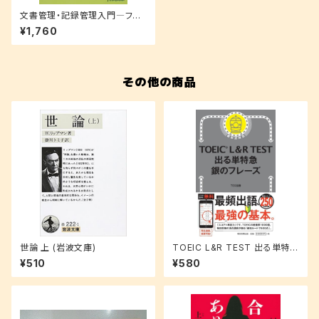
文書管理・記録管理入門―ファ
イリングからISOマネジメントま
¥1,760
で
その他の商品
世論 上 (岩波文庫)
TOEIC L&R TEST 出る単特急
銀のフレーズ
¥510
¥580