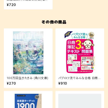
第5版)
¥720
その他の商品
100万回生きたきみ (角川文庫)
パブロフ流でみんな合格 日商簿
記3級 テキスト＆問題集 2026
¥270
¥910
年度版