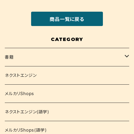
商品一覧に戻る
CATEGORY
書籍
関西大学テキスト
ネクストエンジン
就活
メルカリShops
資格
ネクストエンジン(語学)
コミック
メルカリShops(語学)