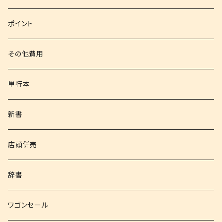
文庫
ポイント
その他書籍
その他費用
書籍以外
単行本
新書
店頭併売
辞書
ワゴンセール