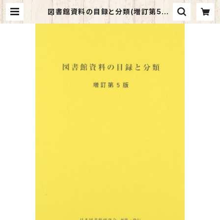
図書館資料の目録と分類(増訂第5版)
| マイブックス関大前店(店頭受取オ
ーダー用)