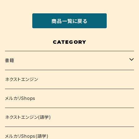
商品一覧に戻る
CATEGORY
書籍
関西大学テキスト
ネクストエンジン
就活
メルカリShops
資格
ネクストエンジン(語学)
コミック
メルカリShops(語学)