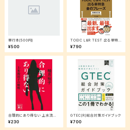
単行本(500円)
TOEIC L&R TEST 出る単特急
金のフレーズ(増補改訂版)
¥500
¥790
合理的にあり得ない 上水流涼
GTEC(R)総合対策ガイドブック
子の解明 (講談社文庫 ゆ 9-1)
¥230
¥700