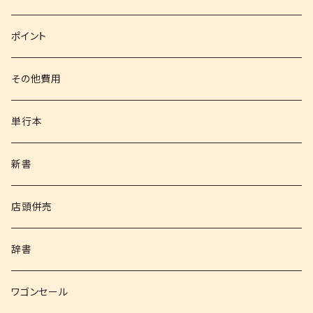
文庫
ポイント
その他書籍
その他費用
書籍以外
単行本
新書
店頭併売
辞書
ワゴンセール