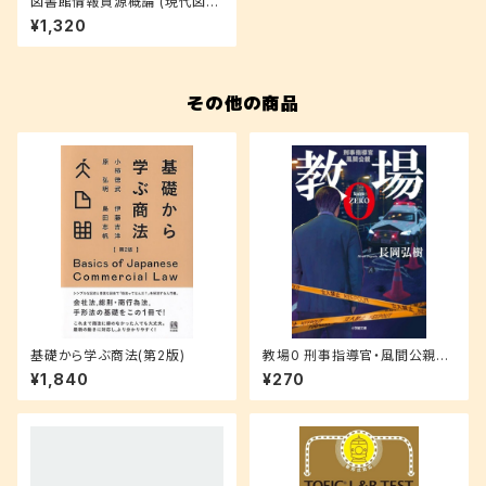
図書館情報資源概論 (現代図書
館情報学シリーズ)
¥1,320
その他の商品
基礎から学ぶ商法(第2版)
教場0 刑事指導官・風間公親
(小学館文庫 な 17-4)
¥1,840
¥270