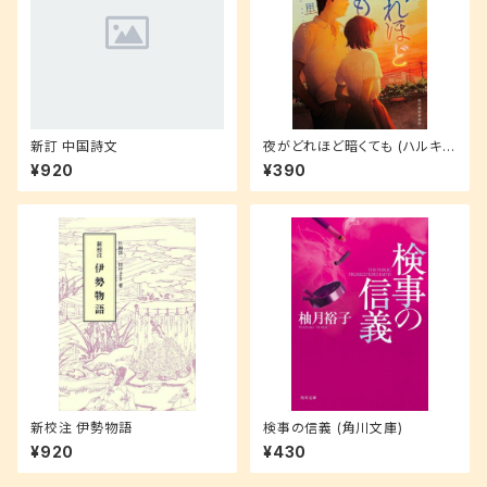
新訂 中国詩文
夜がどれほど暗くても (ハルキ文
庫 な 21-1)
¥920
¥390
新校注 伊勢物語
検事の信義 (角川文庫)
¥920
¥430