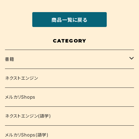
商品一覧に戻る
CATEGORY
書籍
関西大学テキスト
ネクストエンジン
就活
メルカリShops
資格
ネクストエンジン(語学)
コミック
メルカリShops(語学)