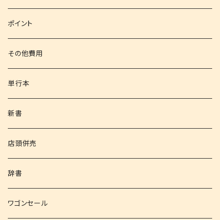
文庫
ポイント
その他書籍
その他費用
書籍以外
単行本
新書
店頭併売
辞書
ワゴンセール