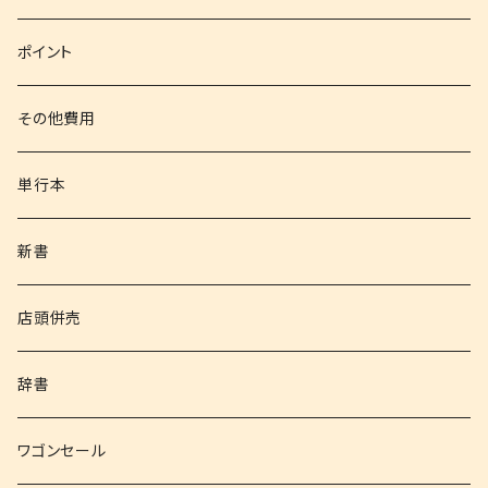
文庫
ポイント
その他書籍
その他費用
書籍以外
単行本
新書
店頭併売
辞書
ワゴンセール