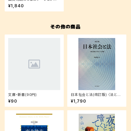
門
¥1,840
その他の商品
文庫・新書(90円)
日本社会と法(改訂版) 〈法と社
会〉のトピック分析
¥90
¥1,790