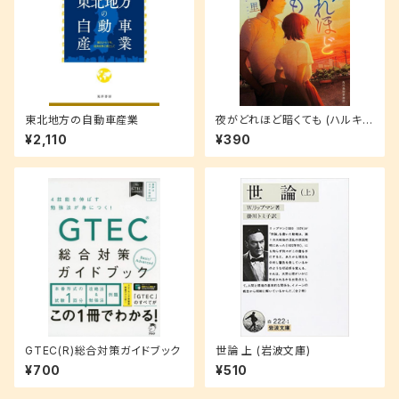
東北地方の自動車産業
夜がどれほど暗くても (ハルキ文
庫 な 21-1)
¥2,110
¥390
GTEC(R)総合対策ガイドブック
世論 上 (岩波文庫)
¥700
¥510