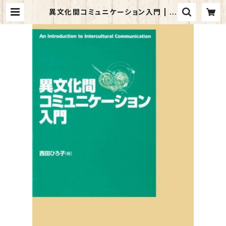
異文化間コミュニケーション入門 | マ
イブックス関大前店(店頭受取オーダ
ー用)