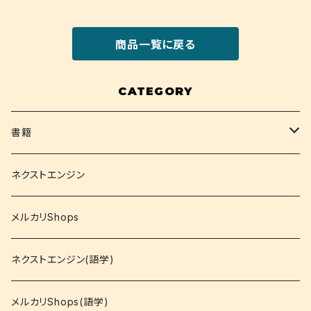
商品一覧に戻る
CATEGORY
書籍
関西大学テキスト
ネクストエンジン
就活
メルカリShops
資格
ネクストエンジン(語学)
コミック
メルカリShops(語学)