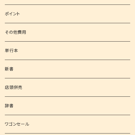
文庫
ポイント
その他書籍
その他費用
書籍以外
単行本
新書
店頭併売
辞書
ワゴンセール