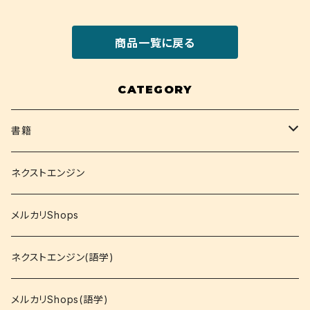
商品一覧に戻る
CATEGORY
書籍
関西大学テキスト
ネクストエンジン
就活
メルカリShops
資格
ネクストエンジン(語学)
コミック
メルカリShops(語学)