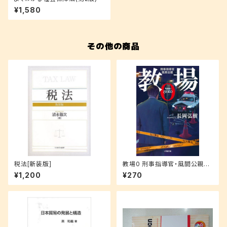
¥1,580
その他の商品
税法[新装版]
教場0 刑事指導官・風間公親
(小学館文庫 な 17-4)
¥1,200
¥270