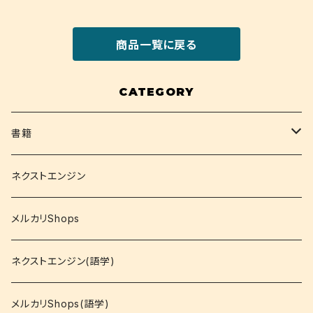
商品一覧に戻る
CATEGORY
書籍
関西大学テキスト
ネクストエンジン
就活
メルカリShops
資格
ネクストエンジン(語学)
コミック
メルカリShops(語学)