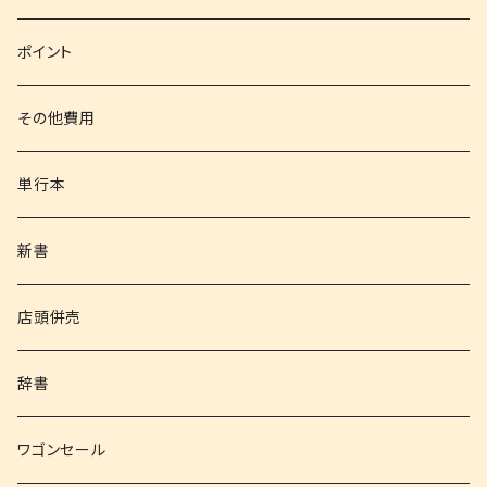
文庫
ポイント
その他書籍
その他費用
書籍以外
単行本
新書
店頭併売
辞書
ワゴンセール