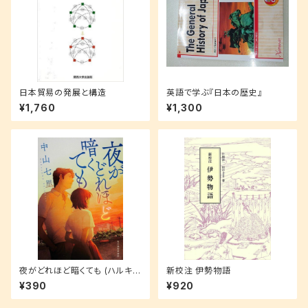
日本貿易の発展と構造
英語で学ぶ『日本の歴史』
¥1,760
¥1,300
夜がどれほど暗くても (ハルキ文
新校注 伊勢物語
庫 な 21-1)
¥390
¥920