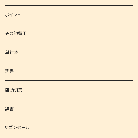
文庫
ポイント
その他書籍
その他費用
書籍以外
単行本
新書
店頭併売
辞書
ワゴンセール