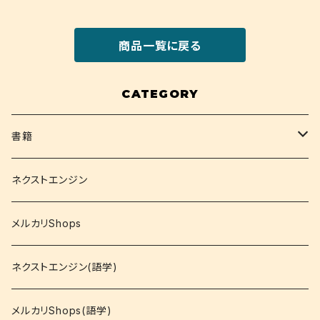
商品一覧に戻る
CATEGORY
書籍
関西大学テキスト
ネクストエンジン
就活
メルカリShops
資格
ネクストエンジン(語学)
コミック
メルカリShops(語学)