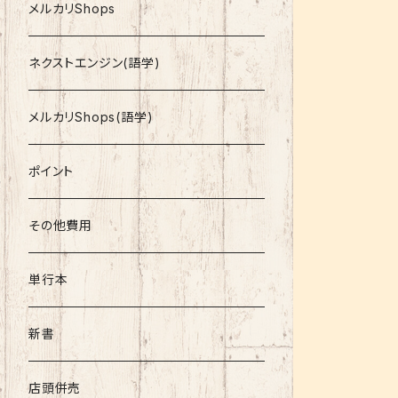
就活
メルカリShops
資格
ネクストエンジン(語学)
コミック
メルカリShops(語学)
文庫
ポイント
その他書籍
その他費用
書籍以外
単行本
新書
店頭併売