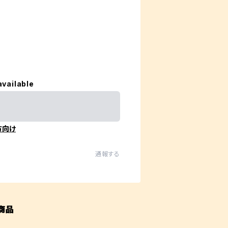
available
方向け
通報する
商品