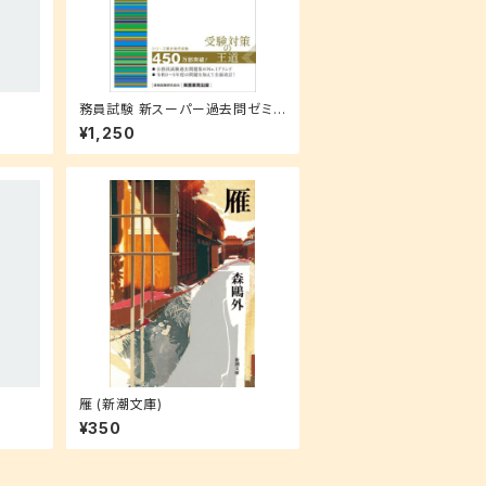
務員試験 新スーパー過去問ゼミ
7 行政法
¥1,250
雁 (新潮文庫)
¥350