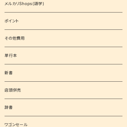
コミック
メルカリShops(語学)
文庫
ポイント
その他書籍
その他費用
書籍以外
単行本
新書
店頭併売
辞書
ワゴンセール