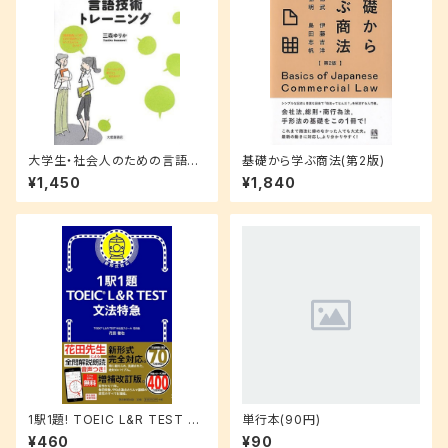
大学生・社会人のための言語技
基礎から学ぶ商法(第2版)
術トレーニング
¥1,450
¥1,840
1駅1題! TOEIC L&R TEST 文
単行本(90円)
法特急
¥460
¥90