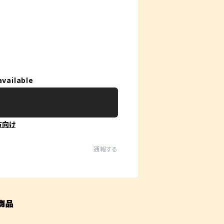
available
方向け
通報する
商品