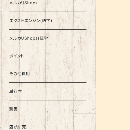
就活
メルカリShops
資格
ネクストエンジン(語学)
コミック
メルカリShops(語学)
文庫
ポイント
その他書籍
その他費用
書籍以外
単行本
新書
店頭併売