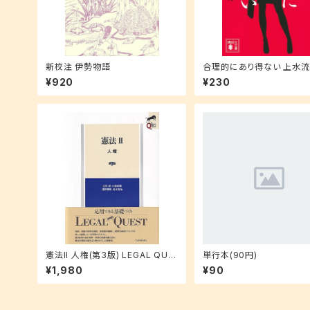
新校注 伊勢物語
合理的にあり得ない 上水
の解明 (講談社文庫 ゆ 9-1
¥920
¥230
憲法II 人権(第3版) LEGAL QUE
単行本(90円)
ST
¥1,980
¥90