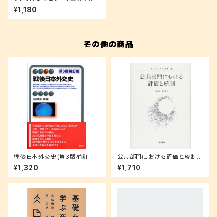
論(第2版)新装版
¥1,180
その他の商品
戦後日本外交史(第3版補訂版)
公共部門における評価と統制
(有斐閣アルマ)
(ガバナンスと評価)
¥1,320
¥1,710