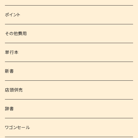
文庫
ポイント
その他書籍
その他費用
書籍以外
単行本
新書
店頭併売
辞書
ワゴンセール