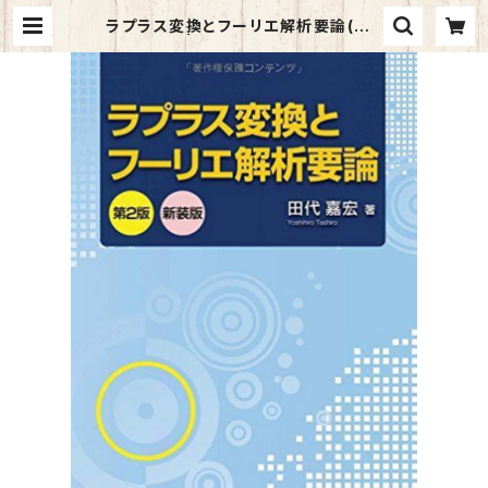
ラプラス変換とフーリエ解析要論(第2
版)新装版 | マイブックス関大前店(店
頭受取オーダー用)