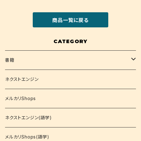
商品一覧に戻る
CATEGORY
書籍
関西大学テキスト
ネクストエンジン
就活
メルカリShops
資格
ネクストエンジン(語学)
コミック
メルカリShops(語学)