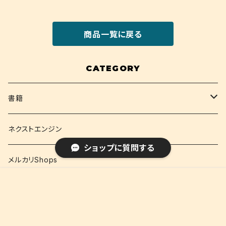
商品一覧に戻る
CATEGORY
書籍
関西大学テキスト
ネクストエンジン
ショップに質問する
就活
メルカリShops
¥1,450
販売開始のお知らせを希望する
再入荷のお知らせを希望する
コミュニティ加入
種類を選択する
年齢確認
Sold out
資格
ネクストエンジン(語学)
SOLD OUT
0
キーワードから探す
コミック
メルカリShops(語学)