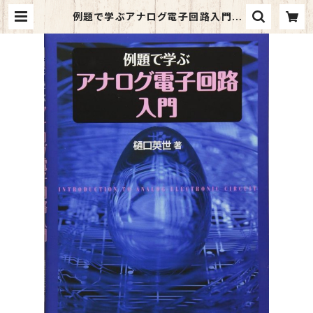
例題で学ぶアナログ電子回路入門 |
マイブックス関大前店(店頭受取オー
ダー用)