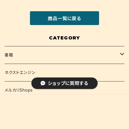
商品一覧に戻る
CATEGORY
書籍
関西大学テキスト
ネクストエンジン
ショップに質問する
就活
メルカリShops
販売開始のお知らせを希望する
再入荷のお知らせを希望する
コミュニティ加入
種類を選択する
年齢確認
¥1,710
Add to cart
資格
ネクストエンジン(語学)
0
キーワードから探す
コミック
メルカリShops(語学)