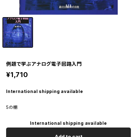
1
/1
例題で学ぶアナログ電子回路入門
¥1,710
International shipping available
5の棚
International shipping available
Add to cart