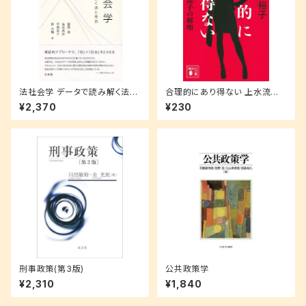
法社会学 データで読み解く法と
合理的にあり得ない 上水流涼
社会
子の解明 (講談社文庫 ゆ 9-1)
¥2,370
¥230
刑事政策(第3版)
公共政策学
¥2,310
¥1,840