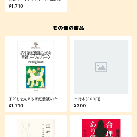
門
¥1,710
その他の商品
子どもを支える家庭養護のため
単行本(300円)
の里親ソーシャルワーク
¥1,710
¥300