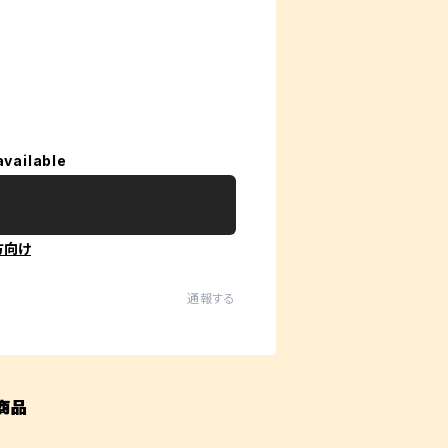
available
方向け
通報する
商品