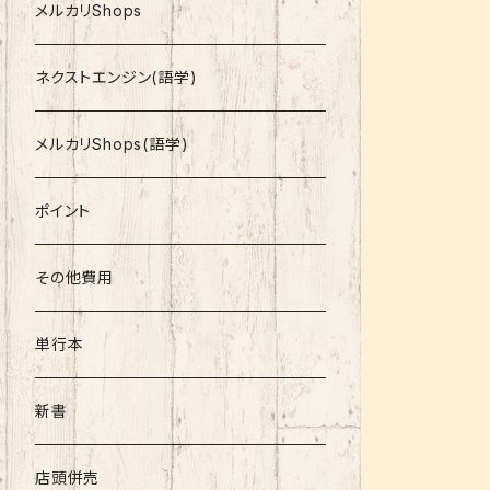
就活
メルカリShops
資格
ネクストエンジン(語学)
コミック
メルカリShops(語学)
文庫
ポイント
その他書籍
その他費用
書籍以外
単行本
新書
店頭併売