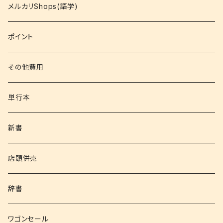
コミック
メルカリShops(語学)
文庫
ポイント
その他書籍
その他費用
書籍以外
単行本
新書
店頭併売
辞書
ワゴンセール