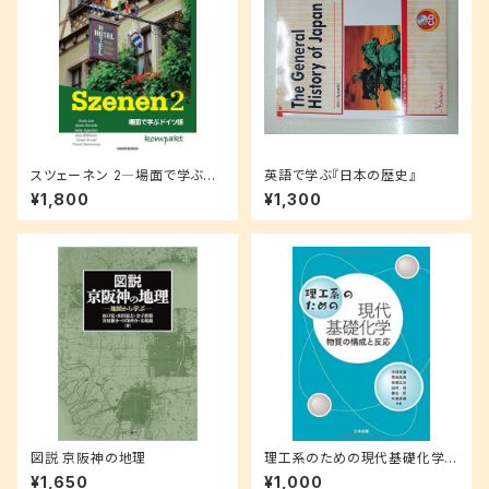
スツェーネン 2―場面で学ぶド
英語で学ぶ『日本の歴史』
イツ語 コンパクト
¥1,800
¥1,300
図説 京阪神の地理
理工系のための現代基礎化学
―物質の構成と反応
¥1,650
¥1,000