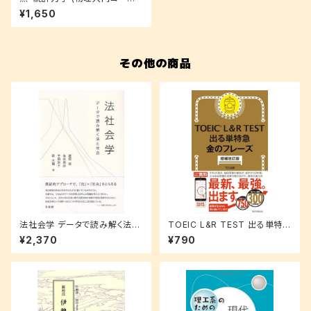
新装版)
¥1,650
その他の商品
法社会学 データで読み解く法と
TOEIC L&R TEST 出る単特急
社会
金のフレーズ(増補改訂版)
¥2,370
¥790