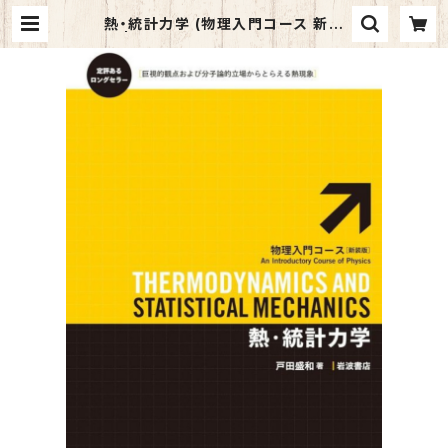
熱・統計力学 (物理入門コース 新装
版) | マイブックス関大前店(店頭受取
オーダー用)