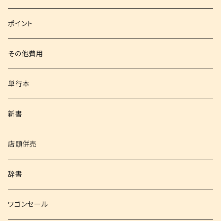
文庫
ポイント
その他書籍
その他費用
書籍以外
単行本
新書
店頭併売
辞書
ワゴンセール