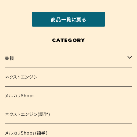
商品一覧に戻る
CATEGORY
書籍
関西大学テキスト
ネクストエンジン
就活
メルカリShops
資格
ネクストエンジン(語学)
コミック
メルカリShops(語学)