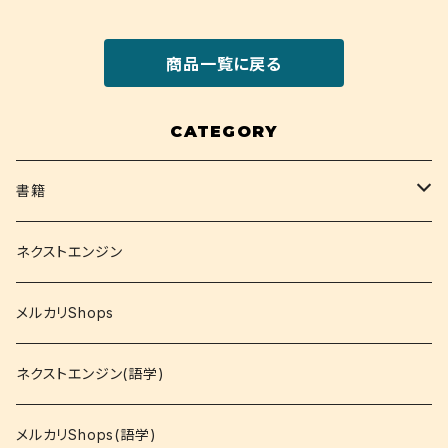
商品一覧に戻る
CATEGORY
書籍
関西大学テキスト
ネクストエンジン
就活
メルカリShops
資格
ネクストエンジン(語学)
コミック
メルカリShops(語学)