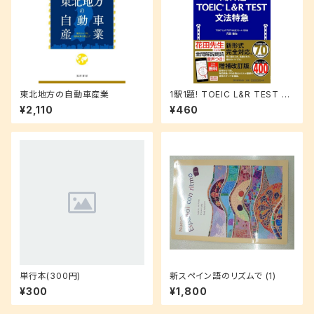
東北地方の自動車産業
1駅1題! TOEIC L&R TEST 文
法特急
¥2,110
¥460
単行本(300円)
新スペイン語のリズムで (1)
¥300
¥1,800