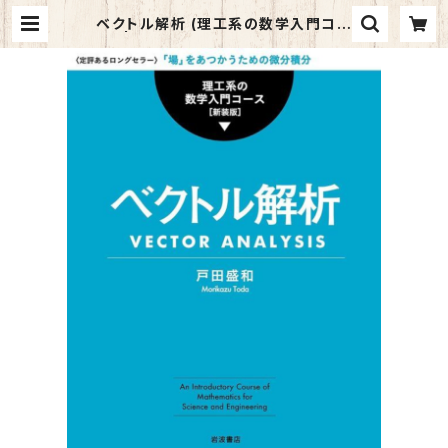
ベクトル解析 (理工系の数学入門コー
ス) | マイブックス関大前店(店頭受取
オーダー用)