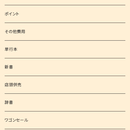
文庫
ポイント
その他書籍
その他費用
書籍以外
単行本
新書
店頭併売
辞書
ワゴンセール