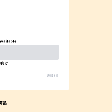
available
方向け
通報する
商品