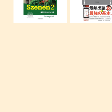
スツェーネン 2―場面で学ぶドイ
TOEIC L&R TEST 出る
ツ語 コンパクト
銀のフレーズ
¥1,800
¥580
文庫・新書(90円)
日本貿易の発展と構造
¥90
¥1,760