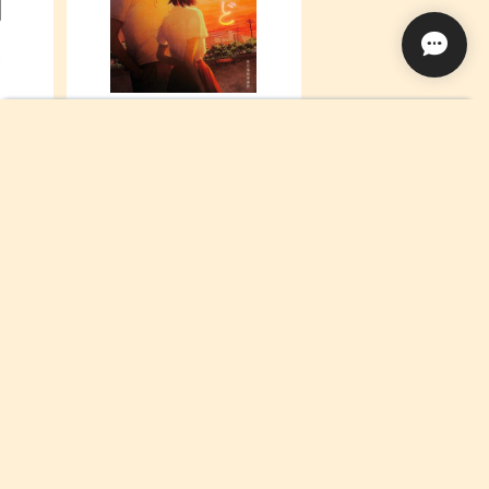
単特急
夜がどれほど暗くても (ハルキ文庫
¥1,650
な 21-1)
¥390
Sold out
SOLD OUT
コミック(90円)
¥90