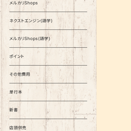
就活
メルカリShops
資格
ネクストエンジン(語学)
コミック
メルカリShops(語学)
文庫
ポイント
その他書籍
その他費用
書籍以外
単行本
新書
店頭併売