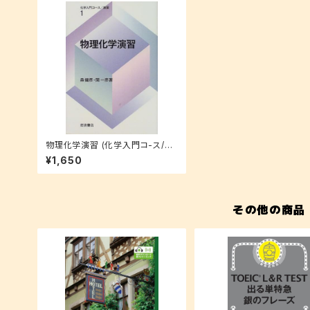
物理化学演習 (化学入門コ-ス/演
習)
¥1,650
その他の商品