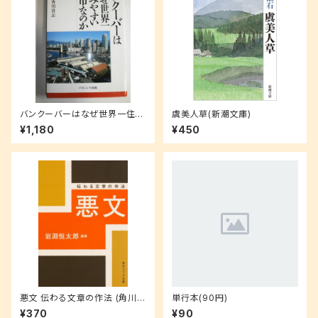
バンクーバーはなぜ世界一住み
虞美人草(新潮文庫)
やすい都市なのか (叢書・地球
¥1,180
¥450
発見)
悪文 伝わる文章の作法 (角川ソ
単行本(90円)
フィア文庫)
¥370
¥90