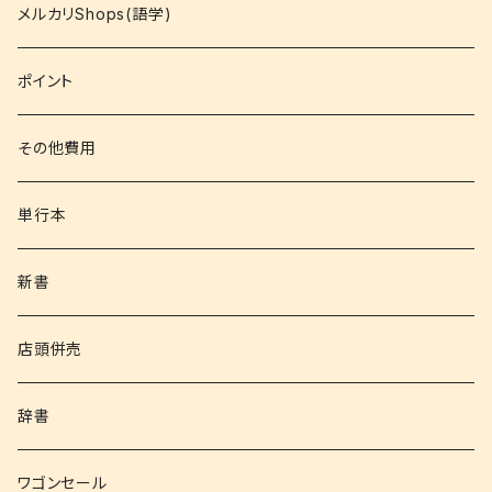
コミック
メルカリShops(語学)
文庫
ポイント
その他書籍
その他費用
書籍以外
単行本
新書
店頭併売
辞書
ワゴンセール